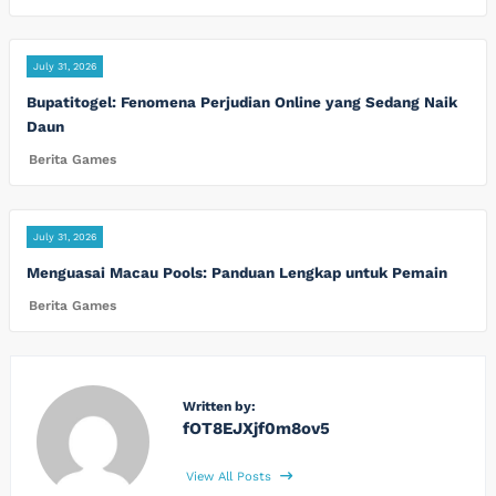
July 31, 2026
Bupatitogel: Fenomena Perjudian Online yang Sedang Naik
Daun
Berita Games
July 31, 2026
Menguasai Macau Pools: Panduan Lengkap untuk Pemain
Berita Games
Written by:
fOT8EJXjf0m8ov5
View All Posts