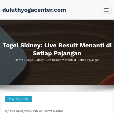
Skip
duluthyogacenter.com
to
content
Togel Sidney: Live Result Menanti di
Setiap Pajangan
Home
»
Togel Sidney: Live Result Menanti di Setiap Pajangan
May 25, 2025
By
fOT8EJXjf0m8ov5
In
Berita Games