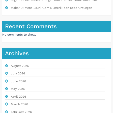
Togel Online: Kecenderungan dan Prediksi untuk Tahun 2023
Maha4D: Menelusuri Alam Numerik dan Keberuntungan
Recent Comments
No comments to show.
Archives
August 2026
July 2026
June 2026
May 2026
April 2026
March 2026
February 2026