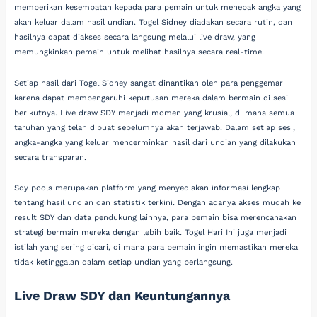
memberikan kesempatan kepada para pemain untuk menebak angka yang
akan keluar dalam hasil undian. Togel Sidney diadakan secara rutin, dan
hasilnya dapat diakses secara langsung melalui live draw, yang
memungkinkan pemain untuk melihat hasilnya secara real-time.
Setiap hasil dari Togel Sidney sangat dinantikan oleh para penggemar
karena dapat mempengaruhi keputusan mereka dalam bermain di sesi
berikutnya. Live draw SDY menjadi momen yang krusial, di mana semua
taruhan yang telah dibuat sebelumnya akan terjawab. Dalam setiap sesi,
angka-angka yang keluar mencerminkan hasil dari undian yang dilakukan
secara transparan.
Sdy pools merupakan platform yang menyediakan informasi lengkap
tentang hasil undian dan statistik terkini. Dengan adanya akses mudah ke
result SDY dan data pendukung lainnya, para pemain bisa merencanakan
strategi bermain mereka dengan lebih baik. Togel Hari Ini juga menjadi
istilah yang sering dicari, di mana para pemain ingin memastikan mereka
tidak ketinggalan dalam setiap undian yang berlangsung.
Live Draw SDY dan Keuntungannya